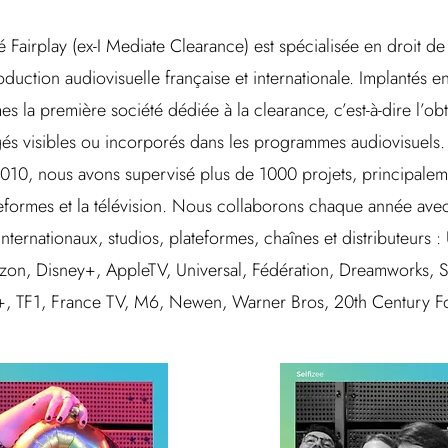
é Fairplay (ex-I Mediate Clearance) est spécialisée en droit de
production audiovisuelle française et internationale. Implantés 
la première société dédiée à la clearance, c’est-à-dire l’obt
gés visibles ou incorporés dans les programmes audiovisuels. 
10, nous avons supervisé plus de 1000 projets, principalemen
teformes et la télévision. Nous collaborons chaque année ave
internationaux, studios, plateformes, chaînes et distributeurs
on, Disney+, AppleTV, Universal, Fédération, Dreamworks, S
, TF1, France TV, M6, Newen, Warner Bros, 20th Century Fo