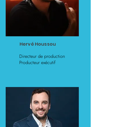
Hervé Houssou
Directeur de production
Producteur exécutif