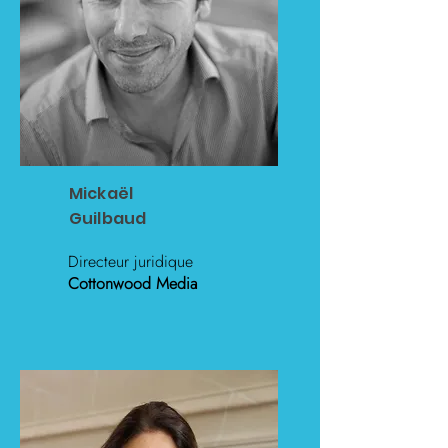
Mickaël
Guilbaud
Directeur juridique
Cottonwood Media